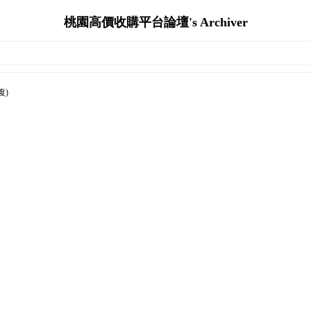
桃園高價收購平台論壇's Archiver
復)