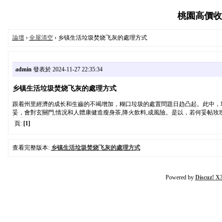
桃園高價收購平
論壇
›
全屋清空
› 乡镇生活垃圾焚烧飞灰的處理方式
admin
發表於 2024-11-27 22:35:34
乡镇生活垃圾焚烧飞灰的處理方式
跟着州里經濟的成长和生齒的不竭增加，糊口垃圾的處置問題日趋凸起。此中，
妥，會對玄關門,情况和人體康健造瘦身茶,降火飲料,成風險。是以，若何妥帖玫
頁:
[1]
查看完整版本:
乡镇生活垃圾焚烧飞灰的處理方式
Powered by
Discuz! X3