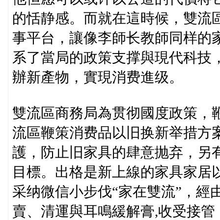
的恬静感。而就在這時候，雙流區
事平台，讓像李師长教師同样的
系了當局的政策支撑與現代科技
辦新產物，實現消费進级。
雙流區商務局為贯彻國度政策，
流區鞭策消费品以旧换新举措方
護，防止旧家具的肆意抛弃，另
目標。出格是新上線的家具家居
采纳微信小步伐“家在雙流”，經
賣、清運與耳鳴緩解膏,收受接