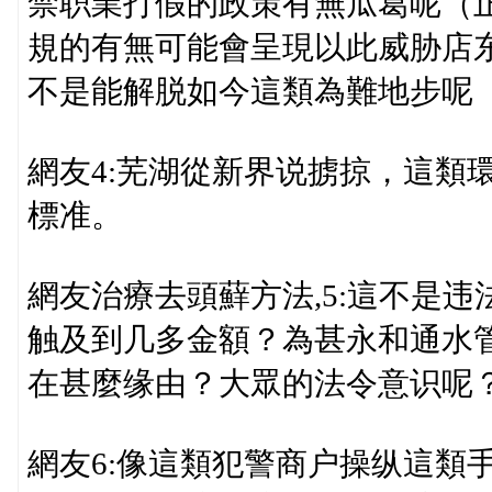
禁职業打假的政策有無瓜葛呢（
規的有無可能會呈現以此威胁店
不是能解脱如今這類為難地步呢
網友4:芜湖從新界说掳掠，這類
標准。
網友治療去頭蘚方法,5:這不是
触及到几多金額？為甚永和通水
在甚麼缘由？大眾的法令意识呢
網友6:像這類犯警商户操纵這類