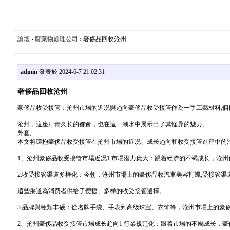
論壇
›
廢棄物處理公司
› 奢侈品回收沧州
admin
發表於 2024-6-7 21:02:31
奢侈品回收沧州
豪侈品收受接管：沧州市場的近况與趋向豪侈品收受接管作為一手工藝材料,個
沧州，這座汗青久长的都會，也在這一潮水中展示出了其怪异的魅力。
外套,
本文将環抱豪侈品收受接管在沧州市場的近况、成长趋向和收受接管進程中的
1、沧州豪侈品收受接管市場近况1.市場潜力庞大：跟着經濟的不竭成长，沧
2.收受接管渠道多样化：今朝，沧州市場上的豪侈品收汽車美容打蠟,受接管
這些渠道為消费者供给了便捷、多样的收受接管選擇。
3.品牌與種類丰硕：從名牌手袋、手表到高级珠宝、衣饰等，沧州市場上的豪
2、沧州豪侈品收受接管市場成长趋向1.行業規范化：跟着市場的不竭成长，