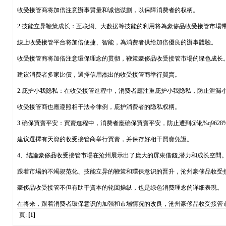
收受接管商将加倍注意辦事質量和诚信谋劃，以保障消费者的权柄。
2.技能立异鞭策成长：互联網、大数据等技能的利用将為豪侈品收受接管市場
線上收受接管平台将加倍便捷、智能，為消费者供给加倍優良的辦事體驗。
收受接管商将加倍注意環保理念的贯彻，鞭策豪侈品收受接管市場的绿色成长
建议消费者多家比價，選擇信用杰出的收受接管商举行買賣。
2.庇护小我隐私：在收受接管進程中，消费者應注重庇护小我隐私，防止泄漏
收受接管商也應遵照相干法令律例，庇护消费者的隐私权柄。
3.确保買賣平安：買賣進程中，消费者應确保買賣平安，防止遭到@讹%q9628%诈
建议選擇有天資的收受接管商举行買賣，并保存好相干買賣凭證。
4、结論豪侈品收受接管市場在沧州展示出了庞大的屏東借錢,潜力和成长空間
跟着市場的不竭規范化、技能立异的鞭策和環保意识的晋升，沧州豪侈品收受接
豪侈品收受接管不但有助于資本的轮回操纵，也是绿色消费理念的详细表現。
在将来，跟着消费者環保意识的加强和市場情况的改良，沧州豪侈品收受接管
頁:
[1]