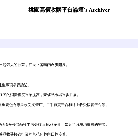
桃園高價收購平台論壇's Archiver
日趋强大的行業，在天下范畴内逐步開展。
注重事項举行論述。
州住民的消费程度逐年提高，豪侈品市場逐步扩展。
渠道重要包含專業收受接管店、二手買賣平台和線上收受接管平台等。
侈品收受接管品種丰法令紋面膜,硕多样，知足了分歧消费者的需求。
豪侈品收受接管行業的規范化趋向日趋较着。