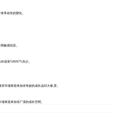
带来革命性的變化。
。
小我敏感信息。
或丧%89J67%失@。
。
管市場将迎来加倍夸姣的成长远邱大睿,景。
市場将迎来加倍广漠的成长空間。