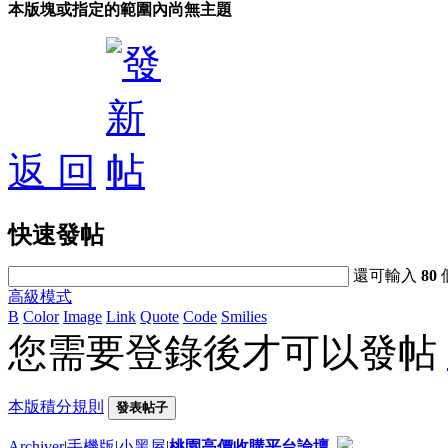
本版塊或指定的範圍內尚無主題
返 回
快速發帖
還可輸入
80
高級模式
B
Color
Image
Link
Quote
Code
Smilies
您需要登錄後才可以發帖
本版積分規則
發表帖子
Archiver
|
手機版
|
小黑屋
|
桃園高價收購平台論壇