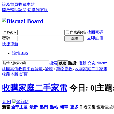
設為首頁
收藏本站
開啟輔助訪問
切換到窄版
找回密碼
自動登錄
密碼
立即註冊
登錄
快捷導航
論壇
BBS
搜索
熱搜:
活動
交友
discuz
搜索
桃園高價收購平台論壇
»
論壇
›
萬物皆收
›
收購家庭二手家電
收藏本版
|
訂閱
收購家庭二手家電
今日:
0
|
主題
返 回
新窗
全部主題
最新
熱門
熱帖
精華
更多
作者
回復/查看
最後