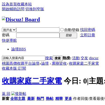
設為首頁
收藏本站
開啟輔助訪問
切換到窄版
找回密碼
自動登錄
密碼
立即註冊
登錄
快捷導航
論壇
BBS
搜索
熱搜:
活動
交友
discuz
搜索
桃園高價收購平台論壇
»
論壇
›
萬物皆收
›
收購家庭二手家電
收藏本版
|
訂閱
收購家庭二手家電
今日:
0
|
主題
返 回
新窗
全部主題
最新
熱門
熱帖
精華
更多
作者
回復/查看
最後