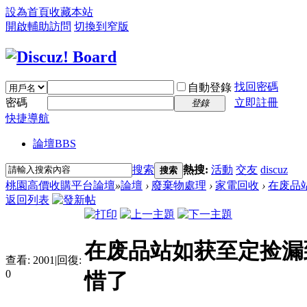
設為首頁
收藏本站
開啟輔助訪問
切換到窄版
找回密碼
自動登錄
密碼
立即註冊
登錄
快捷導航
論壇
BBS
搜索
熱搜:
活動
交友
discuz
搜索
桃園高價收購平台論壇
»
論壇
›
廢棄物處理
›
家電回收
›
在废品站
返回列表
在废品站如获至定捡漏
查看:
2001
|
回復:
0
惜了