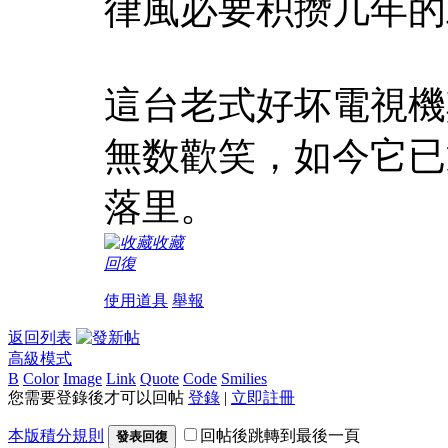
律風必要积攒几年的
這台老式好坏電視機
無数歡笑，如今它已
落里。
收藏
回復
使用道具
舉報
返回列表
高級模式
B
Color
Image
Link
Quote
Code
Smilies
您需要登錄後才可以回帖
登錄
|
立即註冊
本版積分規則
回帖後跳轉到最後一頁
發表回復