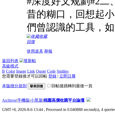
#深度好文规劃#2
昔的糊口，回想起小
們曾認識的工具，如
收藏
回復
使用道具
舉報
返回列表
高級模式
B
Color
Image
Link
Quote
Code
Smilies
您需要登錄後才可以回帖
登錄
|
立即註冊
本版積分規則
回帖後跳轉到最後一頁
發表回復
Archiver
|
手機版
|
小黑屋
|
桃園高價收購平台論壇
GMT+8, 2026-8-6 13:44
, Processed in 0.040888 second(s), 4 queries