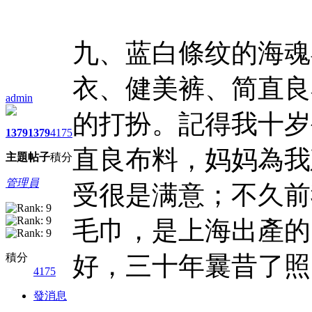
九、蓝白條纹的海魂
衣、健美裤、简直良
admin
的打扮。記得我十岁
1379
1379
4175
直良布料，妈妈為我
主題
帖子
積分
管理員
受很是满意；不久前
毛巾，是上海出產的
積分
好，三十年曩昔了照
4175
發消息