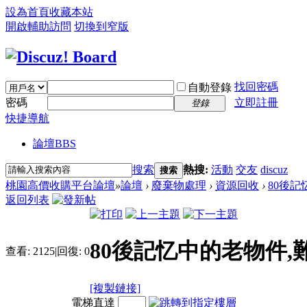
設為首頁
收藏本站
開啟輔助訪問
切換到窄版
找回密碼
自動登錄
密碼
立即註冊
登錄
快捷導航
論壇
BBS
搜索
熱搜:
活動
交友
discuz
搜索
桃園高價收購平台論壇
»
論壇
›
廢棄物處理
›
資源回收
›
80後記
返回列表
80後記忆中的老物件,
查看:
2125
|
回復:
0
[複製鏈接]
電梯直達